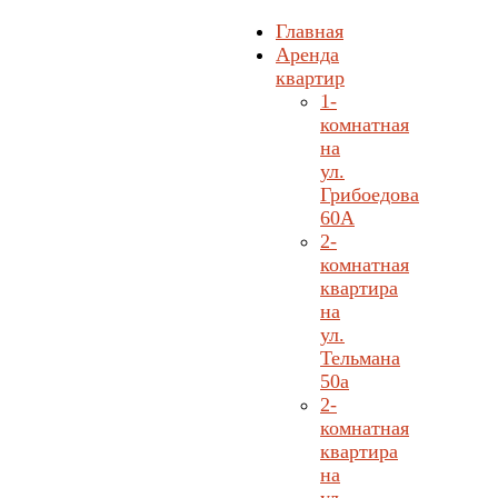
Главная
Аренда
квартир
1-
комнатная
на
ул.
Грибоедова
60А
2-
комнатная
квартира
на
ул.
Тельмана
50а
2-
комнатная
квартира
на