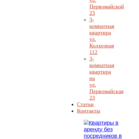
ул.
Первомайской
23
3-
комнатная
квартира
ул.
Колхозная
112
3-
комнатная
квартира
на
ул.
Первомайская
23
Статьи
Контакты