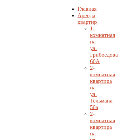
Главная
Аренда
квартир
1-
комнатная
на
ул.
Грибоедова
60А
2-
комнатная
квартира
на
ул.
Тельмана
50а
2-
комнатная
квартира
на