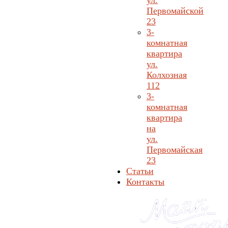
ул.
Первомайской
23
3-
комнатная
квартира
ул.
Колхозная
112
3-
комнатная
квартира
на
ул.
Первомайская
23
Статьи
Контакты