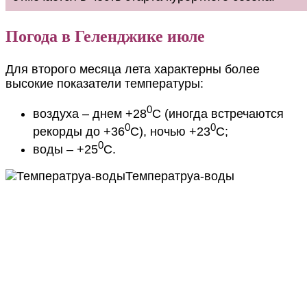
Погода в Геленджике июле
Для второго месяца лета характерны более
высокие показатели температуры:
0
воздуха – днем +28
С (иногда встречаются
0
0
рекорды до +36
С), ночью +23
С;
0
воды – +25
С.
Температруа-воды