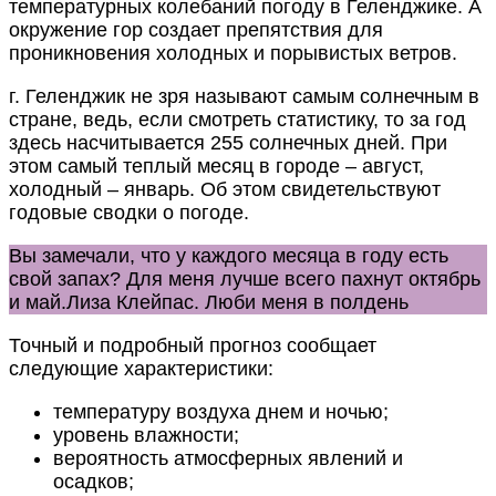
температурных колебаний погоду в Геленджике. А
окружение гор создает препятствия для
проникновения холодных и порывистых ветров.
г. Геленджик не зря называют самым солнечным в
стране, ведь, если смотреть статистику, то за год
здесь насчитывается 255 солнечных дней. При
этом самый теплый месяц в городе – август,
холодный – январь. Об этом свидетельствуют
годовые сводки о погоде.
Вы замечали, что у каждого месяца в году есть
свой запах? Для меня лучше всего пахнут октябрь
и май.
Лиза Клейпас. Люби меня в полдень
Точный и подробный прогноз сообщает
следующие характеристики:
температуру воздуха днем и ночью;
уровень влажности;
вероятность атмосферных явлений и
осадков;