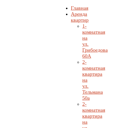
Главная
Аренда
квартир
1-
комнатная
на
ул.
Грибоедова
60А
2-
комнатная
квартира
на
ул.
Тельмана
50а
2-
комнатная
квартира
на