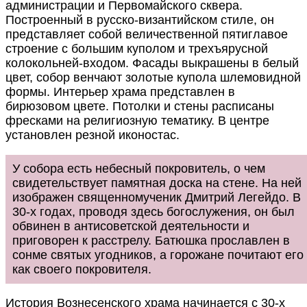
администрации и Первомайского сквера.
Построенный в русско-византийском стиле, он
представляет собой величественной пятиглавое
строение с большим куполом и трехъярусной
колокольней-входом. Фасады выкрашены в белый
цвет, собор венчают золотые купола шлемовидной
формы. Интерьер храма представлен в
бирюзовом цвете. Потолки и стены расписаны
фресками на религиозную тематику. В центре
установлен резной иконостас.
У собора есть небесный покровитель, о чем
свидетельствует памятная доска на стене. На ней
изображен священномученик Дмитрий Легейдо. В
30-х годах, проводя здесь богослужения, он был
обвинен в антисоветской деятельности и
приговорен к расстрелу. Батюшка прославлен в
сонме святых угодников, а горожане почитают его
как своего покровителя.
История Вознесенского храма начинается с 30-х