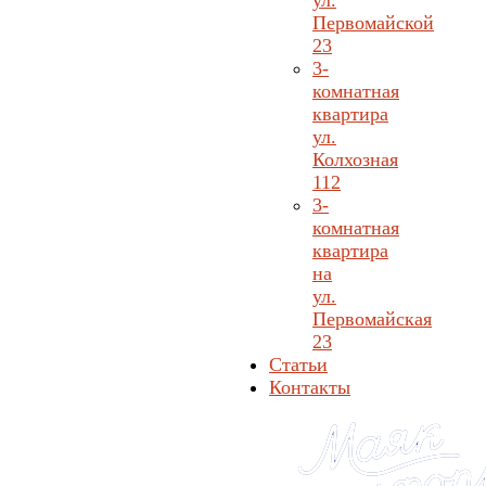
ул.
Первомайской
23
3-
комнатная
квартира
ул.
Колхозная
112
3-
комнатная
квартира
на
ул.
Первомайская
23
Статьи
Контакты