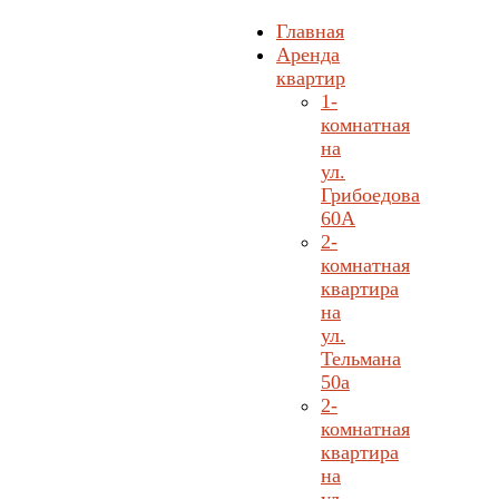
Главная
Аренда
квартир
1-
комнатная
на
ул.
Грибоедова
60А
2-
комнатная
квартира
на
ул.
Тельмана
50а
2-
комнатная
квартира
на