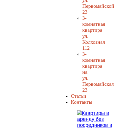
ул.
Первомайской
23
3-
комнатная
квартира
ул.
Колхозная
112
3-
комнатная
квартира
на
ул.
Первомайская
23
Статьи
Контакты