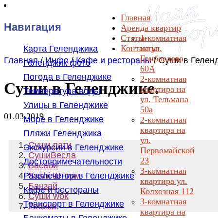
Главная
Навигация
Аренда квартир
Статьи
1-комнатная
Контакты
на ул.
Карта Геленджика
Грибоедова
Главная
/
Инфо
/
Кафе и рестораны
/
Суши в Гелен
Геленджик фото
60А
Погода в Геленджике
2-комнатная
Суши в Геленджике.
квартира на
Температура воды
ул. Тельмана
Улицы в Геленджике
50а
01.03.2019
Море в Геленджике
2-комнатная
квартира на
Пляжи Геленджика
ул.
Суши пати
Экскурсии в Геленджике
Первомайской
СушиВесла
23
Достопримечательности
Васаби
3-комнатная
Развлечения в Геленджике
Sushi Шторм
квартира ул.
Банзай
Кафе и рестораны
Колхозная 112
Суши wok
3-комнатная
Транспорт в Геленджике
Тобико
квартира на