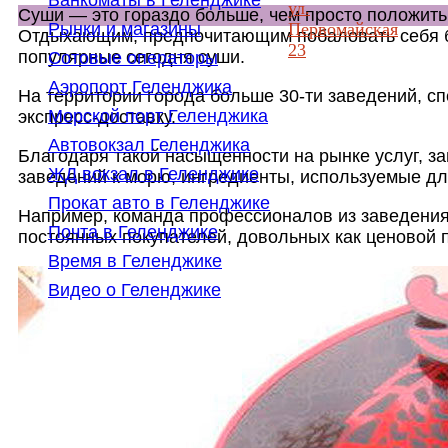
Банкоматы в Геленджике
ул.
Суши — это гораздо больше, чем просто положить
Первомайская
Рынки и магазины
Отдыхающим, предпочитающим побаловать себя бл
23
популярные сегодня суши.
Сотовые операторы
Аэропорт Геленджика
На территории города больше 30-ти заведений, с
Морской порт Геленджика
экспресс-доставку.
Автовокзал Геленджика
Благодаря такой насыщенности на рынке услуг, з
ЖД вокзал в Геленджике
заведений к морю, ингредиенты, используемые дл
Прокат авто в Геленджике
Например, команда профессионалов из заведения
Почта в Геленджике
постоянных покупателей, довольных как ценовой п
Время в Геленджике
Видео о Геленджике