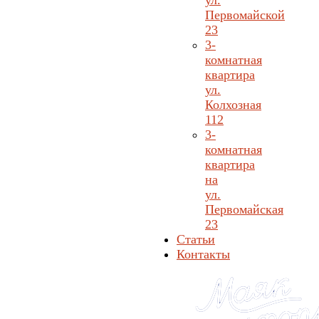
ул.
Первомайской
23
3-
комнатная
квартира
ул.
Колхозная
112
3-
комнатная
квартира
на
ул.
Первомайская
23
Статьи
Контакты