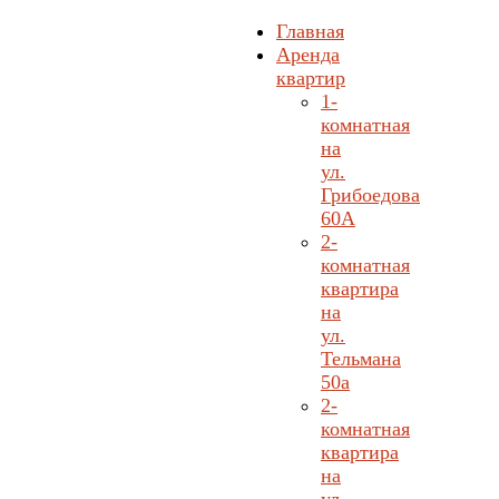
Главная
Аренда
квартир
1-
комнатная
на
ул.
Грибоедова
60А
2-
комнатная
квартира
на
ул.
Тельмана
50а
2-
комнатная
квартира
на