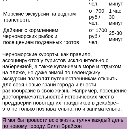
чел.
минут
от 700
1 час
Морские экскурсии на водном
руб./
30
транспорте
чел.
минут
Дайвинг с кормлением
от 1700
25-30
черноморских рыбок и
руб./
минут
посещением подземных гротов
чел.
Черноморские курорты, как правило,
ассоциируются у туристов исключительно с
набережной, а также купанием в море и отдыхом
на пляже, но даже зимой по Геленджику
экскурсии позволят путешественникам открыть
для себя новые грани города и внести
разнообразие в свою жизнь. Например, посещение
достопримечательностей исторических мест в
преддверии новогодних праздников в декабре–
это не только познавательно, но и занимательно.
Я мог бы провести всю жизнь, гуляя каждый день
по новому городу.
Билл Брайсон