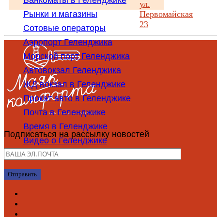
Банкоматы в Геленджике
ул.
Первомайская
Рынки и магазины
23
Сотовые операторы
Аэропорт Геленджика
Морской порт Геленджика
Автовокзал Геленджика
ЖД вокзал в Геленджике
Прокат авто в Геленджике
Почта в Геленджике
Время в Геленджике
Подписаться на рассылку новостей
Видео о Геленджике