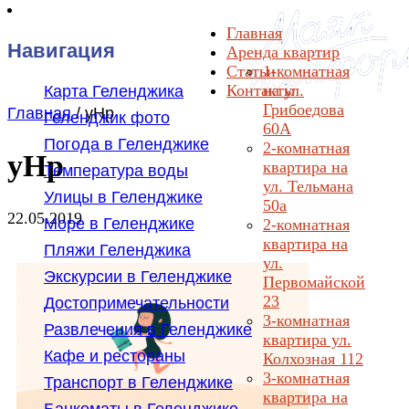
Главная
Навигация
Аренда квартир
Статьи
1-комнатная
Контакты
на ул.
Карта Геленджика
Грибоедова
Главная
/
yHp
Геленджик фото
60А
Погода в Геленджике
2-комнатная
yHp
квартира на
Температура воды
ул. Тельмана
Улицы в Геленджике
50а
22.05.2019
Море в Геленджике
2-комнатная
квартира на
Пляжи Геленджика
ул.
Экскурсии в Геленджике
Первомайской
23
Достопримечательности
3-комнатная
Развлечения в Геленджике
квартира ул.
Кафе и рестораны
Колхозная 112
3-комнатная
Транспорт в Геленджике
квартира на