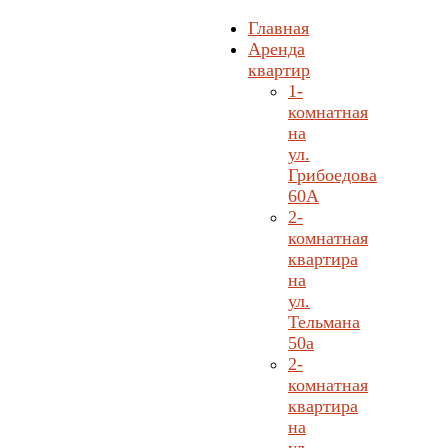
Главная
Аренда
квартир
1-
комнатная
на
ул.
Грибоедова
60А
2-
комнатная
квартира
на
ул.
Тельмана
50а
2-
комнатная
квартира
на