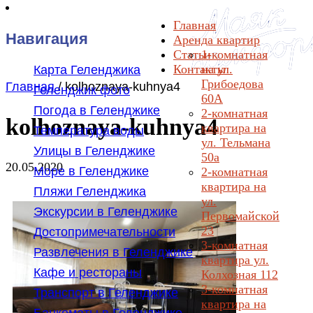
Главная
Навигация
Аренда квартир
Статьи
1-комнатная
Контакты
на ул.
Карта Геленджика
Грибоедова
Главная
/
kolhoznaya-kuhnya4
Геленджик фото
60А
Погода в Геленджике
2-комнатная
kolhoznaya-kuhnya4
квартира на
Температура воды
ул. Тельмана
Улицы в Геленджике
50а
20.05.2020
Море в Геленджике
2-комнатная
квартира на
Пляжи Геленджика
ул.
Экскурсии в Геленджике
Первомайской
23
Достопримечательности
3-комнатная
Развлечения в Геленджике
квартира ул.
Кафе и рестораны
Колхозная 112
3-комнатная
Транспорт в Геленджике
квартира на