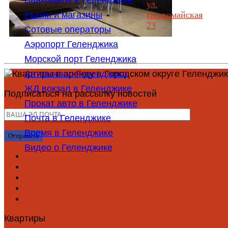
Банкоматы в Геленджике
ул.
Первомайская
Рынки и магазины
23
Сотовые операторы
Аэропорт Геленджика
Морской порт Геленджика
Автовокзал Геленджика
ЖД вокзал в Геленджике
Подписаться на рассылку новостей
Прокат авто в Геленджике
Почта в Геленджике
Время в Геленджике
Видео о Геленджике
Квартиры