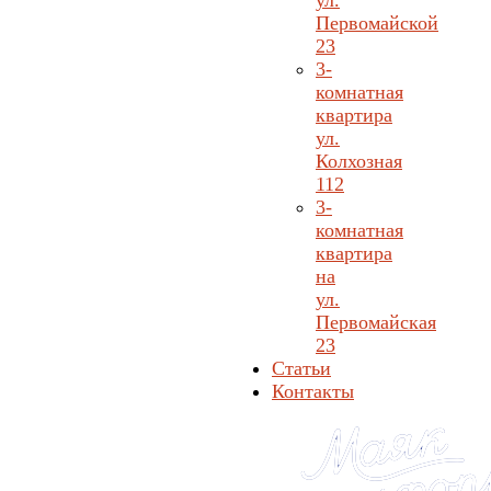
ул.
Первомайской
23
3-
комнатная
квартира
ул.
Колхозная
112
3-
комнатная
квартира
на
ул.
Первомайская
23
Статьи
Контакты