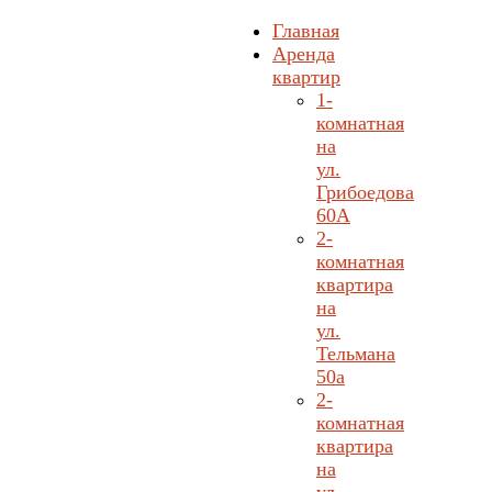
Главная
Аренда
квартир
1-
комнатная
на
ул.
Грибоедова
60А
2-
комнатная
квартира
на
ул.
Тельмана
50а
2-
комнатная
квартира
на