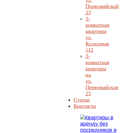
ул.
Первомайской
23
3-
комнатная
квартира
ул.
Колхозная
112
3-
комнатная
квартира
на
ул.
Первомайская
23
Статьи
Контакты