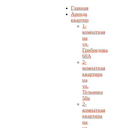
Главная
Аренда
квартир
1-
комнатная
на
ул.
Грибоедова
60А
2-
комнатная
квартира
на
ул.
Тельмана
50а
2-
комнатная
квартира
на