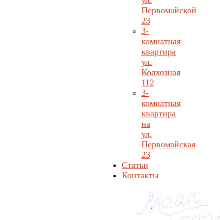
ул.
Первомайской
23
3-
комнатная
квартира
ул.
Колхозная
112
3-
комнатная
квартира
на
ул.
Первомайская
23
Статьи
Контакты