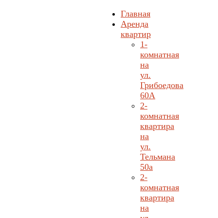
Главная
Аренда
квартир
1-
комнатная
на
ул.
Грибоедова
60А
2-
комнатная
квартира
на
ул.
Тельмана
50а
2-
комнатная
квартира
на