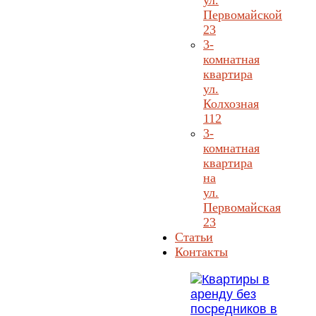
ул.
Первомайской
23
3-
комнатная
квартира
ул.
Колхозная
112
3-
комнатная
квартира
на
ул.
Первомайская
23
Статьи
Контакты