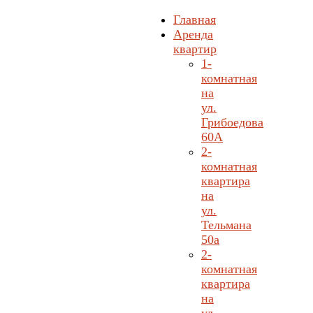
Главная
Аренда
квартир
1-
комнатная
на
ул.
Грибоедова
60А
2-
комнатная
квартира
на
ул.
Тельмана
50а
2-
комнатная
квартира
на