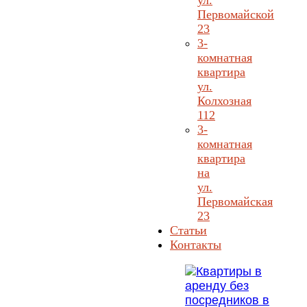
ул.
Первомайской
23
3-
комнатная
квартира
ул.
Колхозная
112
3-
комнатная
квартира
на
ул.
Первомайская
23
Статьи
Контакты